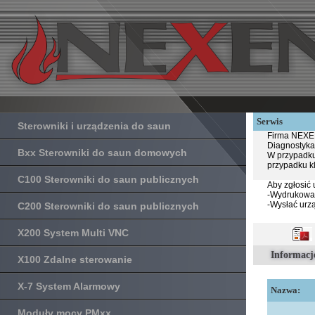
Serwis
Sterowniki i urządzenia do saun
Firma NEXEN
Diagnostyka
Bxx Sterowniki do saun domowych
W przypadku
przypadku k
C100 Sterowniki do saun publicznych
Aby zgłosić 
-Wydrukować 
-Wysłać urz
C200 Sterowniki do saun publicznych
X200 System Multi VNC
Informacj
X100 Zdalne sterowanie
X-7 System Alarmowy
Nazwa:
Moduły mocy PMxx