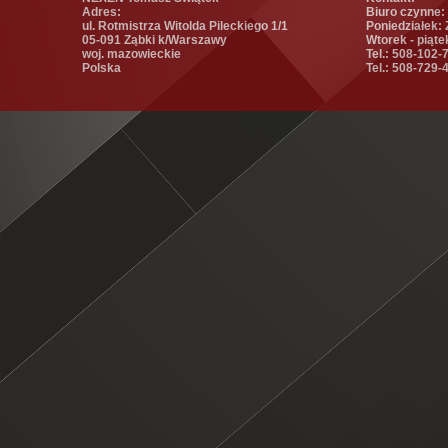
Adres:
Biuro czynne:
ul. Rotmistrza Witolda Pileckiego 1/1
Poniedziałek:
05-091 Ząbki k/Warszawy
Wtorek - piąte
woj. mazowieckie
Tel.: 508-102-
Polska
Tel.: 508-729-